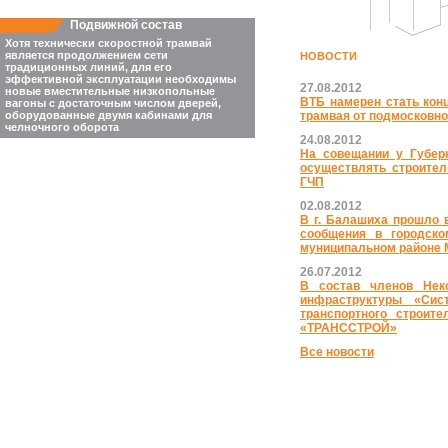
Подвижной состав
Хотя технически скоростной трамвай
является продолжением сети
НОВОСТИ
традиционных линий, для его
эффективной эксплуатации необходимы
27.08.2012
новые вместительные низкопольные
ВТБ намерен стать кон
вагоны с достаточным числом дверей,
трамвая от подмосковно
оборудованные двумя кабинами для
челночного оборота
24.08.2012
На совещании у Губер
осуществлять строител
ГЧП
02.08.2012
В г. Балашиха прошло 
сообщения в городско
муниципальном районе 
26.07.2012
В состав членов Неко
инфраструктуры «Сис
транспортного строи
«ТРАНССТРОЙ»
Все новости