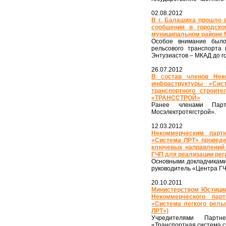
02.08.2012
В г. Балашиха прошло 
сообщения в городско
муниципальном районе 
Особое внимание было 
рельсового транспорта 
Энтузиастов – МКАД до г
26.07.2012
В состав членов Неко
инфраструктуры «Сис
транспортного строи
«ТРАНССТРОЙ»
Ранее членами Пар
Мосэлектротягстрой».
12.03.2012
Некоммерческим парт
«Система ЛРТ» проведе
ключевых направлений 
ГЧП для реализации рег
Основными докладчиками
руководитель «Центра Г
20.10.2011
Министерством Юстиции
Некоммерческого пар
«Система легкого рель
ЛРТ»)
Учредителями Партн
«Транспортная система с