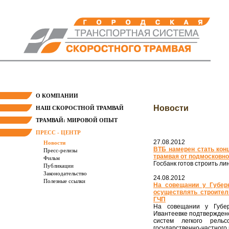
О КОМПАНИИ
Новости
НАШ СКОРОСТНОЙ ТРАМВАЙ
ТРАМВАЙ: МИРОВОЙ ОПЫТ
ПРЕСС - ЦЕНТР
27.08.2012
Новости
ВТБ намерен стать кон
Пресс-релизы
трамвая от подмосковно
Фильм
Госбанк готов строить л
Публикации
Законодательство
24.08.2012
Полезные ссылки
На совещании у Губер
осуществлять строител
ГЧП
На совещании у Губер
Ивантеевке подтверждено
систем легкого рель
государственно-частного