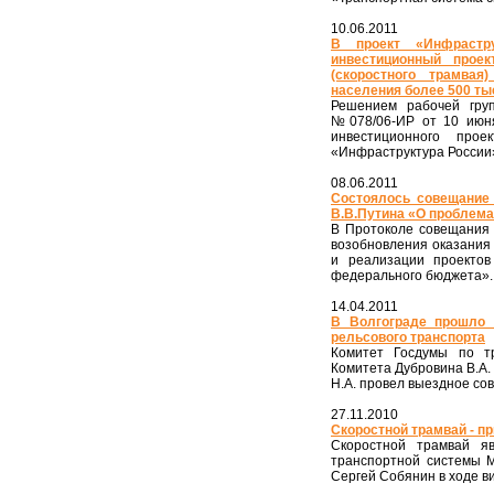
10.06.2011
В проект «Инфрастр
инвестиционный проек
(скоростного трамва
населения более 500 ты
Решением рабочей гру
№078/06-ИР от 10 июня
инвестиционного про
«Инфраструктура России
08.06.2011
Состоялось совещание
В.В.Путина «О проблема
В Протоколе совещания 
возобновления оказания
и реализации проектов
федерального бюджета».
14.04.2011
В Волгограде прошло 
рельсового транспорта
Комитет Госдумы по тр
Комитета Дубровина В.А.
Н.А. провел выездное со
27.11.2010
Скоростной трамвай - п
Скоростной трамвай я
транспортной системы М
Сергей Собянин в ходе в