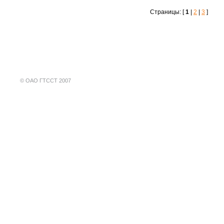
Страницы: [
1
|
2
|
3
]
©
ОАО ГТССТ 2007